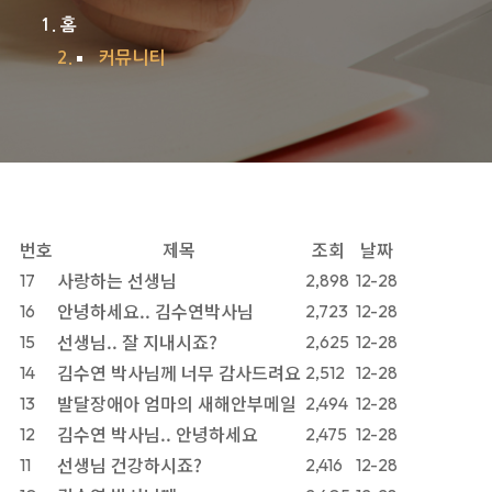
홈
커뮤니티
번호
제목
조회
날짜
사랑하는 선생님
17
2,898
12-28
안녕하세요.. 김수연박사님
16
2,723
12-28
선생님.. 잘 지내시죠?
15
2,625
12-28
김수연 박사님께 너무 감사드려요
14
2,512
12-28
발달장애아 엄마의 새해안부메일
13
2,494
12-28
김수연 박사님.. 안녕하세요
12
2,475
12-28
선생님 건강하시죠?
11
2,416
12-28