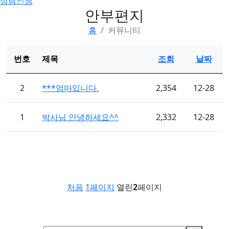
상담신청
안부편지
홈
커뮤니티
번호
제목
조회
날짜
2
***엄마입니다.
2,354
12-28
1
박사님 안녕하세요^^
2,332
12-28
처음
1
페이지
열린
2
페이지